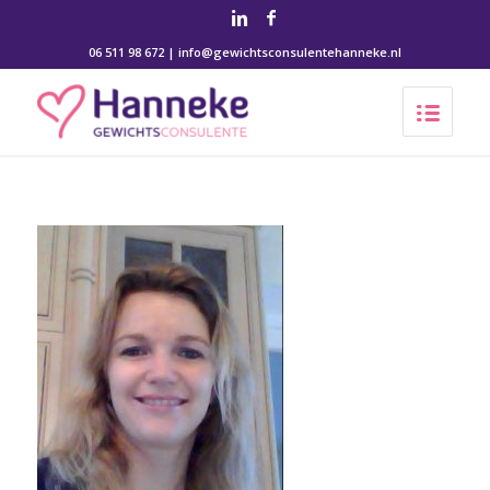
06 511 98 672 | info@gewichtsconsulentehanneke.nl