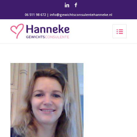
06 511 98 672 | info@gewichtsconsulentehanneke.nl